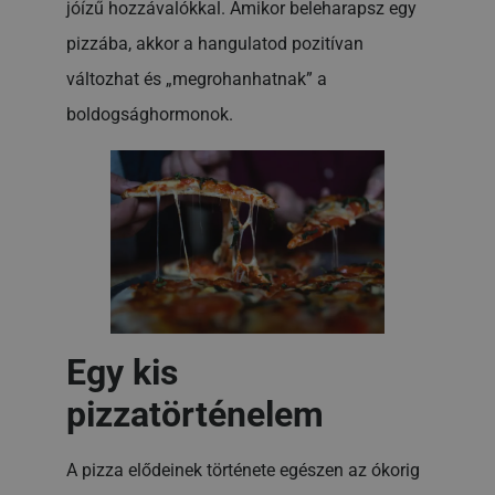
jóízű hozzávalókkal. Amikor beleharapsz egy
pizzába, akkor a hangulatod pozitívan
változhat és „megrohanhatnak” a
boldogsághormonok.
Egy kis
pizzatörténelem
A pizza elődeinek története egészen az ókorig