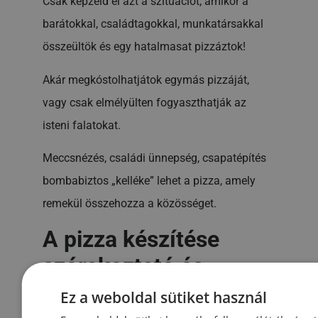
Csak képzeld el azt a szituációt, amikor a
barátokkal, családtagokkal, munkatársakkal
összeültök és egy hatalmasat pizzáztok!
Akár megkóstolhatjátok egymás pizzáját,
vagy csak elmélyülten fogyaszthatják az
isteni falatokat.
Meccsnézés, családi ünnepség, csapatépítés
bombabiztos „kelléke” lehet a pizza, amely
remekül összehozza a közösséget.
A pizza készítése
szórakoztató és
élvezetes
Ez a weboldal sütiket használ