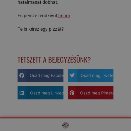
hatalmasat dobhat.
És persze rendkívül
finom
.
Te is kérsz egy pizzát?
TETSZETT A BEJEGYZÉSÜNK?
Oszd meg Facebook-on
Oszd meg Twitter-en
Oszd meg LinkedIN-en
Oszd meg Pinterest-en