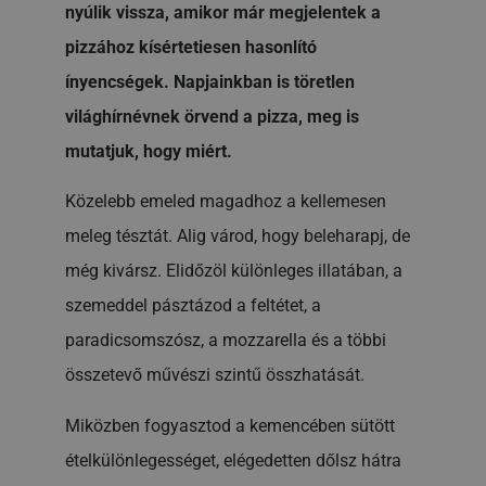
nyúlik vissza, amikor már megjelentek a
pizzához kísértetiesen hasonlító
ínyencségek. Napjainkban is töretlen
világhírnévnek örvend a pizza, meg is
mutatjuk, hogy miért.
Közelebb emeled magadhoz a kellemesen
meleg tésztát. Alig várod, hogy beleharapj, de
még kivársz. Elidőzöl különleges illatában, a
szemeddel pásztázod a feltétet, a
paradicsomszósz, a mozzarella és a többi
összetevő művészi szintű összhatását.
Miközben fogyasztod a kemencében sütött
ételkülönlegességet, elégedetten dőlsz hátra