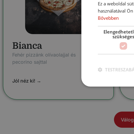
Ez a weboldal süt
használatával Ön 
Bővebben
Elengedhetet
szüksége
Bianca
C
Fehér pizzánk olívaolajjal és
Pi
pecorino sajttal
bo
TESTRESZAB
Jól néz ki! →
Jó
Válog