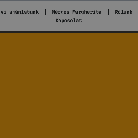
avi ajánlatunk
Mérges Margherita
Rólunk
Kapcsolat