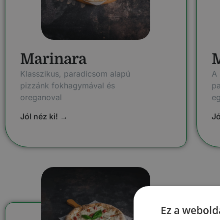
Marinara
M
Klasszikus, paradicsom alapú
A 
pizzánk fokhagymával és
pa
oreganoval
e
Jól néz ki! →
Jó
Ez a webolda