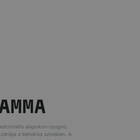
AMMA
dicionális alapokon nyugvó,
zzériája a belváros szívében. A