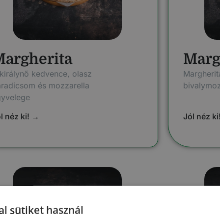
argherita
Margh
királynő kedvence, olasz
Margherit
radicsom és mozzarella
bivalymoz
gyvelege
l néz ki! →
Jól néz ki
l sütiket használ