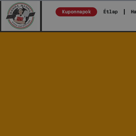
Kuponnapok
Étlap
H