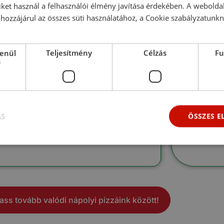
iket használ a felhasználói élmény javítása érdekében. A webolda
hozzájárul az összes süti használatához, a Cookie szabályzatunk
lenül
Teljesítmény
Célzás
Fu
s
arbonara
Pros
zza pancettával, tojással, és tört
Prosciutto
rssal fűszerezve
sonka és r
pizzát
ÁS
ÖSSZES 
l néz ki! →
Jól néz ki
ass tovább valódi nápolyi pizzáink között!