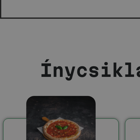
ETTŐL
ELDOBOD A
AGYAD!
Ínycsikl
Budapest legcsípősebb pizzája?!
Ezt meg kell néznem!