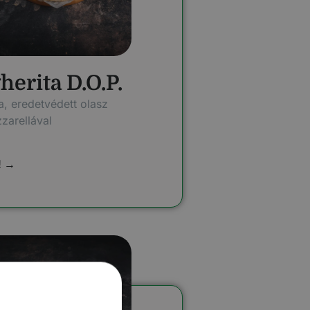
erita D.O.P.
a, eredetvédett olasz
zarellával
! →