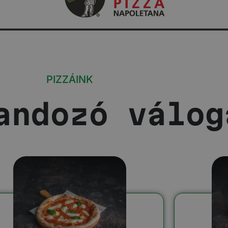
Z
PIZZÁINK
andozó válog