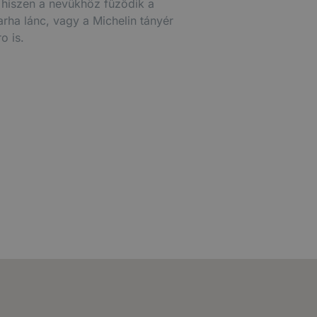
, hiszen a nevükhöz fűződik a
rha lánc, vagy a Michelin tányér
o is.