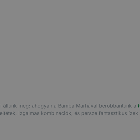
arha & Donna Mamma
nem állunk meg: ahogyan a Bamba Marhával berobbantunk a
étek, izgalmas kombinációk, és persze fantasztikus ízek j