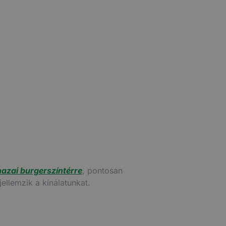
hazai burgerszíntérre
, pontosan
ellemzik a kínálatunkat.