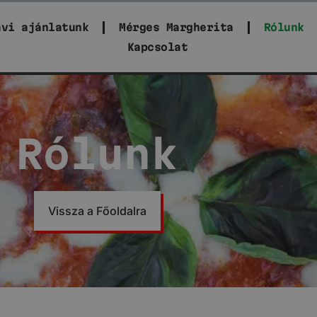
avi ajánlatunk
Mérges Margherita
Rólunk
Kapcsolat
Rólunk
Vissza a Főoldalra