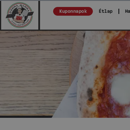
Kuponnapok
Étlap
H