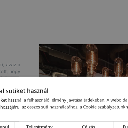
), azaz a
zött, hogy
működjenek
zeket a
l sütiket használ
így főként
iket használ a felhasználói élmény javítása érdekében. A webolda
us ételt.
hozzájárul az összes süti használatához, a Cookie szabályzatunk
tműködve,
 kiváló
volt
lenül
Teljesítmény
Célzás
Fu