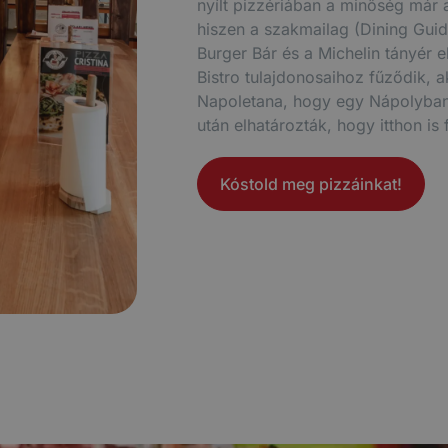
nyílt pizzériában a minőség már a
hiszen a szakmailag (Dining Gui
Burger Bár és a Michelin tányér 
Bistro tulajdonosaihoz fűződik, a
Napoletana, hogy egy Nápolyban 
után elhatározták, hogy itthon is
Kóstold meg pizzáinkat!