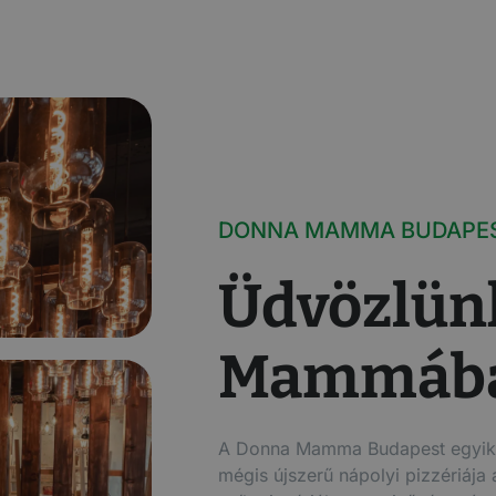
DONNA MAMMA BUDAPE
Üdvözlün
Mammáb
A Donna Mamma Budapest egyik t
mégis újszerű nápolyi pizzériája