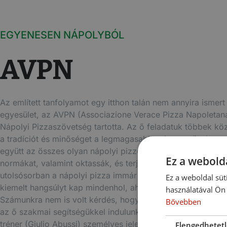
EGYENESEN NÁPOLYBÓL
AVPN
Az említett tanfolyamot egy itthon talán nem annyira ismert
egyesület, az AVPN (Associazione Verace Pizza Napoletana
Nápolyi Pizzaszövetség tartotta. Az ő feladatuk többek kö
a tradíciót és minőséget a legmagasabb szinten művelve 
együtt az összes olyan nápolyi pizzériával, akik vállalják e
Ez a webolda
normákat, valamint oktassák, és terjesszék a tudást. Nem
utolsósorban a nápolyi pizza immár a világörökség része, 
Ez a weboldal süt
kiemelt hangsúlyt kap mindenhol, ahol kapni ezt a fantasztik
használatával Ön 
Számunkra nem is volt kérdés, hogy a szövetséggel együt
Bővebben
az ő szakmai segítségükkel indulunk, ami például egy olyan
tréner (Giulio Abussi) személyes jelenlétét is jelenti, aki ott 
Elengedhetet