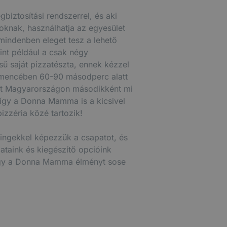
iztosítási rendszerrel, és aki
oknak, használhatja az egyesület
 mindenben eleget tesz a lehető
nt például a csak négy
sű saját pizzatészta, ennek kézzel
kemencében 60-90 másodperc alatt
ést Magyarországon másodikként mi
így a Donna Mamma is a kicsivel
izzéria közé tartozik!
ningekkel képezzük a csapatot, és
ataink és kiegészítő opcióink
hogy a Donna Mamma élményt sose