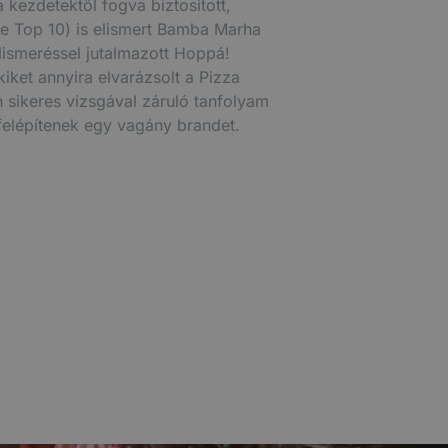
 kezdetektől fogva biztosított,
de Top 10) is elismert Bamba Marha
elismeréssel jutalmazott Hoppá!
kiket annyira elvarázsolt a Pizza
sikeres vizsgával záruló tanfolyam
 felépítenek egy vagány brandet.