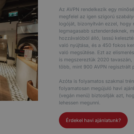
Az AVPN rendelkezik egy minőségb
megfelel az igen szigorú szabály
logóját, bizonyítván ezzel, hogy
legmagasabb sztenderdeknek, mi
hozzávalóból álló, lassú keleszté
való nyújtása, és a 450 fokos 
való megsütése. Ezt az elismer
is megszereztük 2020 tavaszán, 
több, mint 900 AVPN regisztrált p
Azóta is folyamatos szakmai tré
folyamatosan megújuló havi ajánl
(vegán menü) biztosítják azt, 
lehessen megunni.
Érdekel havi ajánlatunk?