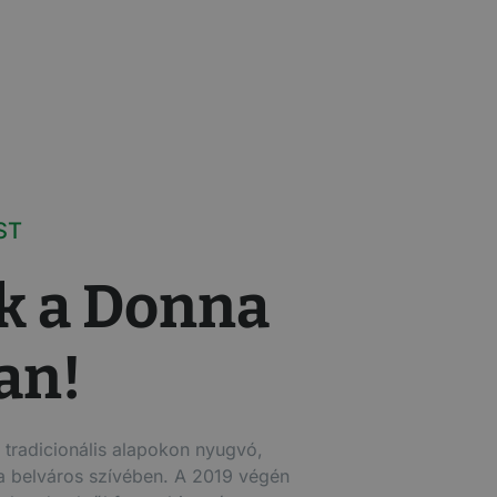
ST
k a Donna
an!
radicionális alapokon nyugvó,
 a belváros szívében. A 2019 végén