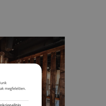
lunk
nak megfelelően.
nkcionalitás