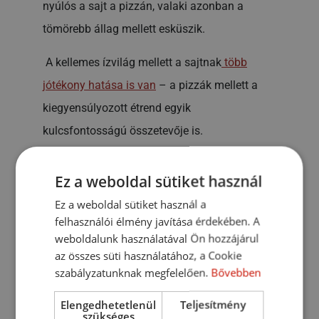
nyúlós a sajt a pizzán, valaki azonban a
tömörebb állag mellett esküszik.
A kellemes ízvilág mellett a sajtnak
több
jótékony hatása is van
– a pizzák mellett a
kiegyensúlyozott étrend egyik
kulcsfontosságú összetevője is.
Minden sajtkedvelő bizonnyal tudja, hogy sajt
Ez a weboldal sütiket használ
és sajt között is hatalmas különbségek
Ez a weboldal sütiket használ a
lehetnek. Ez a pizzáknál sincs másképp,
felhasználói élmény javítása érdekében. A
hiszen itt sem mindegy, milyen sajtot
weboldalunk használatával Ön hozzájárul
választunk feltétnek – persze ahányféle
az összes süti használatához, a Cookie
szabályzatunknak megfelelően.
Bővebben
ember, annyi féle preferencia,
mindannyiunknak
megvan a maga kedvence
,
Elengedhetetlenül
Teljesítmény
szükséges