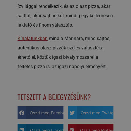
ízvilággal rendelkezik, és az olasz pizza, akár
sajttal, akár sajt nélkül, mindig egy kellemesen
laktató és finom választás.
Kínálatunkban
mind a Marinara, mind sajtos,
autentikus olasz pizzák széles választéka
érhető el, köztük igazi bivalymozzarella
feltétes pizza is, az igazi nápolyi élményért.
TETSZETT A BEJEGYZÉSÜNK?
Oszd meg Facebook-on
Oszd meg Twitter-en
Oszd meg LinkedIN-en
Oszd meg Pinterest-en