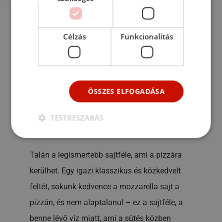
vagy akár egyedi kombója, amikor a pizzákra
kerül a sor.
Célzás
Funkcionalitás
Azonban pizzafeltétek közül is van olyan,
amik szinte már klasszikusok és igazi
közönség kedvencek
. Ezek alól a sajtok sem
kivételek. Néhány sajtféle kifejezetten
ÖSSZES ELFOGADÁSA
népszerűvé vált, mint pizzafeltét.
TESTRESZABÁS
Mozzarella
Talán a legismertebb sajtféle, ami a pizzára
kerülhet. Egy igazi klasszikus és közkedvelt
feltét, sokunk kedvence a mozzarella sajt a
pizzán, és nem alaptalanul – ez a sajtféle, a
benne lévő víz miatt, ami a sütés közben