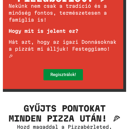
Nekünk nem csak a tradíció és a
minőség fontos, természetesen a
famiglia is!
Hogy mit is jelent ez?
Hát azt, hogy az igazi Donnásoknak
a pizzát mi álljuk! Festeggiamo!
🎉
Regisztrálok!
GYŰJTS PONTOKAT
MINDEN PIZZA UTÁN! 🍕
Hozd magaddal a Pizzabérleted,