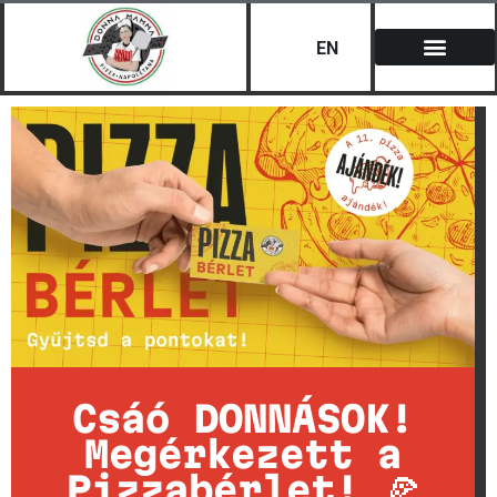
EN
Csáó DONNÁSOK!
Megérkezett a
Pizzabérlet! 🍕